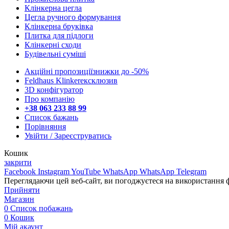
Клінкерна цегла
Цегла ручного формування
Клінкерна бруківка
Плитка для підлоги
Клінкерні сходи
Будівельні суміші
Акційні пропозиції
знижки до -50%
Feldhaus Klinker
eксклюзив
3D конфігуратор
Про компанію
+38 063 233 88 99
Список бажань
Порівняння
Увійти / Зареєструватись
Кошик
закрити
Facebook
Instagram
YouTube
WhatsApp
WhatsApp
Telegram
Переглядаючи цей веб-сайт, ви погоджуєтеся на використання ф
Прийняти
Магазин
0
Список побажань
0
Кошик
Мій акаунт