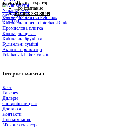
3D конфігуратор
Каталог
Про компанію
+38 063 233 88 99
Клінкерна плитка Feldhaus
0
/
€
0.00
Клінкерна плитка Interbau-Blink
Промислова плитка
Клінкерна цегла
Клінкерна бруківка
Будівельні суміщі
Акційні пропозиції
Feldhaus Klinker Україна
Інтернет магазин
Блог
Галерея
Дилери
Співробітництво
Доставка
Контакти
Про компанію
3D конфігуратор