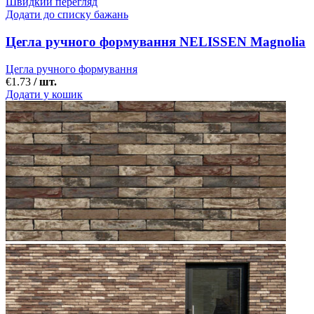
Швидкий перегляд
Додати до списку бажань
Цегла ручного формування NELISSEN Magnolia
Цегла ручного формування
€
1.73
/ шт.
Додати у кошик