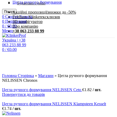
Цегла ручного формування
Будівельні суміші
Пошук
Акційні пропозиції
знижки до -50%
0
Список бажань
Feldhaus Klinker
eксклюзив
0
Порівняння
3D конфігуратор
0
/
€
0.00
Про компанію
Меню
+38 063 233 88 99
0
/
€
0.00
Клацніть, щоб збільшити
Головна Сторінка
»
Магазин
»
Цегла ручного формування
NELISSEN Chronos
Цегла ручного формування NELISSEN Ceto
€
1.82
/ шт.
Повернутися до товарів
Цегла ручного формування NELISSEN Klampsteen Kesselt
€
1.74
/ шт.