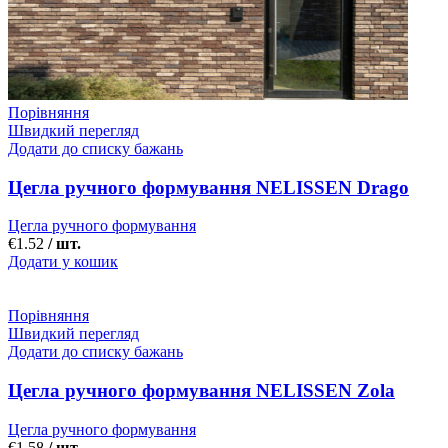
Порівняння
Швидкий перегляд
Додати до списку бажань
Цегла ручного формування NELISSEN Drago
Цегла ручного формування
€
1.52
/ шт.
Додати у кошик
Порівняння
Швидкий перегляд
Додати до списку бажань
Цегла ручного формування NELISSEN Zola
Цегла ручного формування
€
1.58
/ шт.