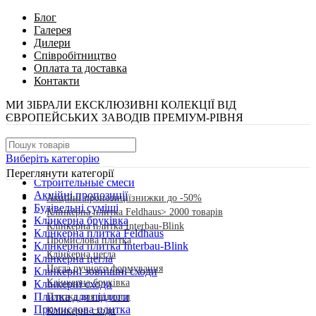
Блог
Галерея
Дилери
Співробітництво
Оплата та доставка
Контакти
МИ ЗІБРАЛИ ЕКСКЛЮЗИВНІ КОЛЕКЦІЇ ВІД
ЄВРОПЕЙСЬКИХ ЗАВОДІВ ПРЕМІУМ-РІВНЯ
Виберіть категорію
Переглянути категорії
Cтроительные смеси
Акційні пропозиції
Акційні пропозиції
знижки до -50%
Будівельні суміші
Клінкерна плитка Feldhaus
> 2000 товарів
Клінкерна бруківка
Клінкерна плитка Interbau-Blink
Клінкерна плитка Feldhaus
Промислова плитка
Клінкерна плитка Interbau-Blink
Клінкерна цегла
Клінкерна цегла
Цегла ручного формування
Клінкерні зовнішні сходи
Клінкерна бруківка
Клінкерні сходи
Плитка для підлоги
Плитка для підлоги
Промислова плитка
Клінкерні сходи