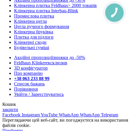
Акційні пропозиції
знижки до -50%
Клінкерна плитка Feldhaus
> 2000 товарів
Клінкерна плитка Interbau-Blink
Промислова плитка
Клінкерна цегла
Цегла ручного формування
Клінкерна бруківка
Плитка для підлоги
Клінкерні сходи
Будівельні суміші
Акційні пропозиції
знижки до -50%
Feldhaus Klinker
eксклюзив
3D конфігуратор
Про компанію
+38 063 233 88 99
Список бажань
Порівняння
Увійти / Зареєструватись
Кошик
закрити
Facebook
Instagram
YouTube
WhatsApp
WhatsApp
Telegram
Переглядаючи цей веб-сайт, ви погоджуєтеся на використання
файлів cookie.
Прийняти