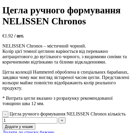
Цегла ручного формування
NELISSEN Chronos
€
1.92
/ шт.
NELISSEN Chronos – містичний чорний.
Колір цієї темної цеглини варіюється від переважно
антрацитового до вугільного чорного, з видимими синіми та
коричневими відтінками та білими відкладеннями.
Цегла колекції Hammered оброблена в спеціальних барабанах,
завдяки чому має вигляд зістареної часом цегли. Представлені
кольори майже повністю відображають колір реального
продукту.
* Витрата цегли вказано з розрахунку рекомендованої
товщини шва 12 мм.
Цегла ручного формування NELISSEN Chronos кількість
Додати у кошик
Додати до списку бажань