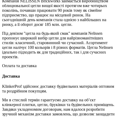
Компанія NELISSEN Brickworks займається виробництвом
облицювальної цегли вищої якості протягом вже чотирьох
поколінь, почавши працювати 90 років тому як сімейне
підприємство, що працює на місцевий ринок. На
сьогоднішній день компанія стала однією з найбільших на
ринку, а її оборот досяг 185 млн. цегли.
Під девізом "цегла на будь-який смак" компанія Nelissen
пропонує широкий вибір цегли для найрізноманітніших
стилів: класичний, старовинний чи сучасний. Асортимент
цегли налічує 100 кольорів і 8 різних форматів. Цегла Nelissen
ідеально підходить як для традиційних, так і для сучасних
проектів.
Оплата та доставка
Доставка
KlinkerProf здійснює доставку будівельних матеріалів оптовим
та роздрібним покупцям.
Ми в стислий термін гарантуємо доставку на об’єкт
клінкерної плитки, цегли, бруківки та будівельних приміщень.
Завдяки укладеномим договорам, нам вдалося розробити
зручний механізм доставки замовлень, що дозволяє заощадити