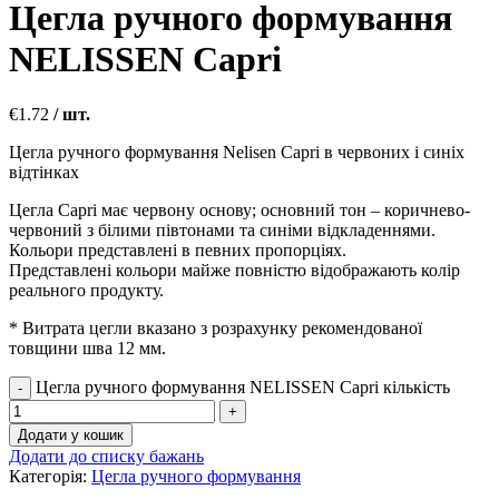
Цегла ручного формування
NELISSEN Capri
€
1.72
/ шт.
Цегла ручного формування Nelisen Capri в червоних і синіх
відтінках
Цегла Capri має червону основу; основний тон – коричнево-
червоний з білими півтонами та синіми відкладеннями.
Кольори представлені в певних пропорціях.
Представлені кольори майже повністю відображають колір
реального продукту.
* Витрата цегли вказано з розрахунку рекомендованої
товщини шва 12 мм.
Цегла ручного формування NELISSEN Capri кількість
Додати у кошик
Додати до списку бажань
Категорія:
Цегла ручного формування