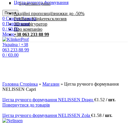
Цегла ручного формування
Будівельні суміші
Пошук
Акційні пропозиції
знижки до -50%
0
Список бажань
Feldhaus Klinker
eксклюзив
0
Порівняння
3D конфігуратор
0
/
€
0.00
Про компанію
Меню
+38 063 233 88 99
0
/
€
0.00
Клацніть, щоб збільшити
Головна Сторінка
»
Магазин
»
Цегла ручного формування
NELISSEN Capri
Цегла ручного формування NELISSEN Drago
€
1.52
/ шт.
Повернутися до товарів
Цегла ручного формування NELISSEN Zola
€
1.58
/ шт.