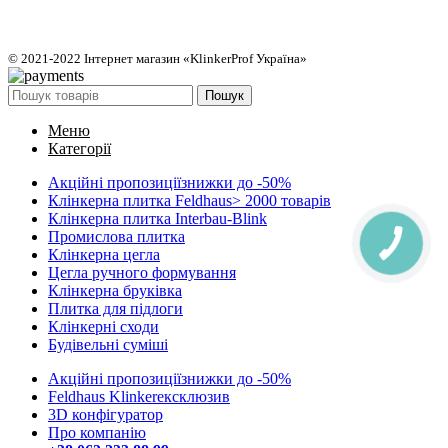
© 2021-2022 Інтернет магазин «KlinkerProf Україна»
Пошук
Меню
Категорії
Акційні пропозиції
знижки до -50%
Клінкерна плитка Feldhaus
> 2000 товарів
Клінкерна плитка Interbau-Blink
Промислова плитка
Клінкерна цегла
Цегла ручного формування
Клінкерна бруківка
Плитка для підлоги
Клінкерні сходи
Будівельні суміші
Акційні пропозиції
знижки до -50%
Feldhaus Klinker
eксклюзив
3D конфігуратор
Про компанію