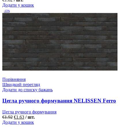
Додати у кошик
-15%
Порівняння
Швидкий перегляд
Додати до списку бажань
Цегла ручного формування NELISSEN Ferro
Цегла ручного формування
€
1.92
€
1.63
/ шт.
Додати у кошик