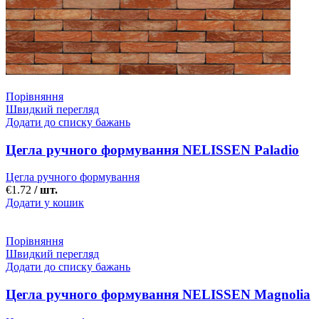
Порівняння
Швидкий перегляд
Додати до списку бажань
Цегла ручного формування NELISSEN Paladio
Цегла ручного формування
€
1.72
/ шт.
Додати у кошик
Порівняння
Швидкий перегляд
Додати до списку бажань
Цегла ручного формування NELISSEN Magnolia