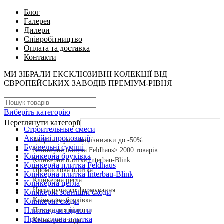
Блог
Галерея
Дилери
Співробітництво
Оплата та доставка
Контакти
МИ ЗІБРАЛИ ЕКСКЛЮЗИВНІ КОЛЕКЦІЇ ВІД
ЄВРОПЕЙСЬКИХ ЗАВОДІВ ПРЕМІУМ-РІВНЯ
Виберіть категорію
Переглянути категорії
Cтроительные смеси
Акційні пропозиції
Акційні пропозиції
знижки до -50%
Будівельні суміші
Клінкерна плитка Feldhaus
> 2000 товарів
Клінкерна бруківка
Клінкерна плитка Interbau-Blink
Клінкерна плитка Feldhaus
Промислова плитка
Клінкерна плитка Interbau-Blink
Клінкерна цегла
Клінкерна цегла
Цегла ручного формування
Клінкерні зовнішні сходи
Клінкерна бруківка
Клінкерні сходи
Плитка для підлоги
Плитка для підлоги
Промислова плитка
Клінкерні сходи