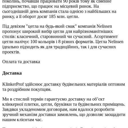
поколінь, почавши працювати 90 років тому як сімейне
підприємство, що працює на місцевий ринок. На
сьогоднішній день компанія стала однією з найбільших на
ринку, а її оборот досяг 185 млн. цегли.
Під девізом "цегла на будь-який смак" компанія Nelissen
пропонує широкий вибір цегли для найрізноманітніших
стилів: класичний, старовинний чи сучасний. Асортимент
цегли налічує 100 кольорів і 8 різних форматів. Цегла Nelissen
ідеально підходить як для традиційних, так і для сучасних
проектів.
Оплата та доставка
Доставка
KlinkerProf здійснює доставку будівельних матеріалів оптовим
та роздрібним покупцям.
Ми в стислий термін гарантуємо доставку на об’єкт
клінкерної плитки, цегли, бруківки та будівельних приміщень.
Завдяки укладеномим договорам, нам вдалося розробити
зручний механізм доставки замовлень, що дозволяє заощадити
нашим клієнтам час.