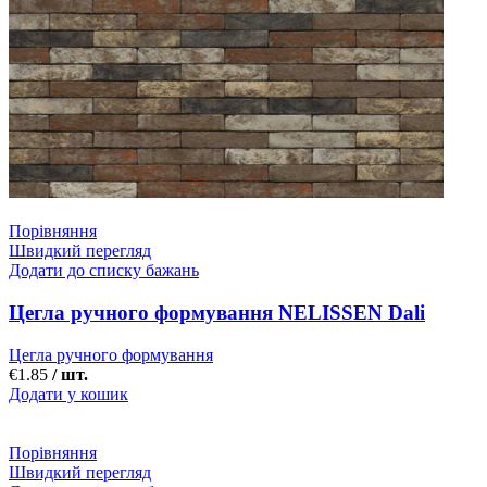
Порівняння
Швидкий перегляд
Додати до списку бажань
Цегла ручного формування NELISSEN Dali
Цегла ручного формування
€
1.85
/ шт.
Додати у кошик
Порівняння
Швидкий перегляд