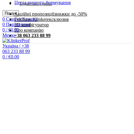
Цегла ручного формування
Будівельні суміші
Пошук
Акційні пропозиції
знижки до -50%
0
Список бажань
Feldhaus Klinker
eксклюзив
0
Порівняння
3D конфігуратор
0
/
€
0.00
Про компанію
Меню
+38 063 233 88 99
0
/
€
0.00