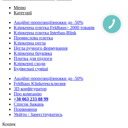
Меню
Категорії
Акційні пропозиції
знижки до -50%
Клінкерна плитка Feldhaus
> 2000 товарів
Клінкерна плитка Interbau-Blink
Промислова плитка
Клінкерна цегла
Цегла ручного формування
Клінкерна бруківка
Плитка для підлоги
Клінкерні сходи
Будівельні суміші
Акційні пропозиції
знижки до -50%
Feldhaus Klinker
eксклюзив
3D конфігуратор
Про компанію
+38 063 233 88 99
Список бажань
Порівняння
Увійти / Зареєструватись
Кошик