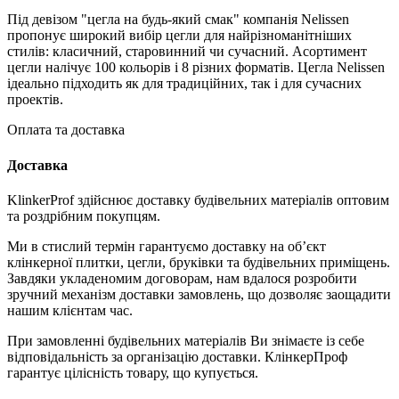
Під девізом "цегла на будь-який смак" компанія Nelissen
пропонує широкий вибір цегли для найрізноманітніших
стилів: класичний, старовинний чи сучасний. Асортимент
цегли налічує 100 кольорів і 8 різних форматів. Цегла Nelissen
ідеально підходить як для традиційних, так і для сучасних
проектів.
Оплата та доставка
Доставка
KlinkerProf здійснює доставку будівельних матеріалів оптовим
та роздрібним покупцям.
Ми в стислий термін гарантуємо доставку на об’єкт
клінкерної плитки, цегли, бруківки та будівельних приміщень.
Завдяки укладеномим договорам, нам вдалося розробити
зручний механізм доставки замовлень, що дозволяє заощадити
нашим клієнтам час.
При замовленні будівельних матеріалів Ви знімаєте із себе
відповідальність за організацію доставки. КлінкерПроф
гарантує цілісність товару, що купується.