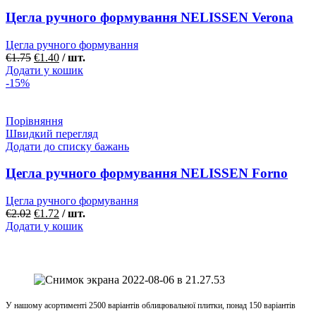
Цегла ручного формування NELISSEN Verona
Цегла ручного формування
€
1.75
€
1.40
/ шт.
Додати у кошик
-15%
Порівняння
Швидкий перегляд
Додати до списку бажань
Цегла ручного формування NELISSEN Forno
Цегла ручного формування
€
2.02
€
1.72
/ шт.
Додати у кошик
У нашому асортименті 2500 варіантів облицювальної плитки, понад 150 варіантів