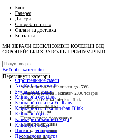
Блог
Галерея
Дилери
Співробітництво
Оплата та доставка
Контакти
МИ ЗІБРАЛИ ЕКСКЛЮЗИВНІ КОЛЕКЦІЇ ВІД
ЄВРОПЕЙСЬКИХ ЗАВОДІВ ПРЕМІУМ-РІВНЯ
Виберіть категорію
Переглянути категорії
Cтроительные смеси
Акційні пропозиції
Акційні пропозиції
знижки до -50%
Будівельні суміші
Клінкерна плитка Feldhaus
> 2000 товарів
Клінкерна бруківка
Клінкерна плитка Interbau-Blink
Клінкерна плитка Feldhaus
Промислова плитка
Клінкерна плитка Interbau-Blink
Клінкерна цегла
Клінкерна цегла
Цегла ручного формування
Клінкерні зовнішні сходи
Клінкерна бруківка
Клінкерні сходи
Плитка для підлоги
Плитка для підлоги
Промислова плитка
Клінкерні сходи