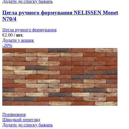
Додати до списку бажань
Цегла ручного формування NELISSEN Monet
N70/4
Цегла ручного формування
€
2.00
/ шт.
Додати у кошик
-20%
Порівняння
Швидкий перегляд
Додати до списку бажань