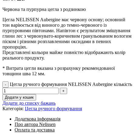
Червона та пурпурна цегла з родзинкою
Цегла NELISSEN Aubergine має червону основу; основний
тон варіюється від винного до темно-червоного із
пурпуровими півтонами. Напівтон є результатом змішування
глини лес з червонувато-коричневим гранульованим вологим
піском і різними розплавленими оксидами в певних
пропорціях.
Представлені кольори майже повністю відображають колір
реального продукту.
* Витрата цегли вказана з розрахунку рекомендованої
товщини шва 12 мм.
Цегла ручного формування NELISSEN Aubergine кількість
Додати у кошик
Додати до списку бажань
Категорія:
Цегла ручного формування
Додаткова інформація
Про автора Nelissen
Оплата та доставка