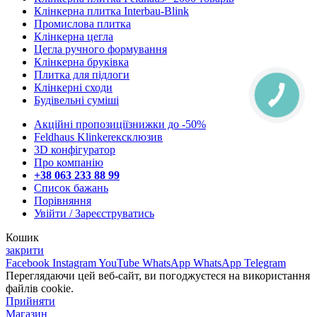
Клінкерна плитка Interbau-Blink
Промислова плитка
Клінкерна цегла
Цегла ручного формування
Клінкерна бруківка
Плитка для підлоги
Клінкерні сходи
Будівельні суміші
Акційні пропозиції
знижки до -50%
Feldhaus Klinker
eксклюзив
3D конфігуратор
Про компанію
+38 063 233 88 99
Список бажань
Порівняння
Увійти / Зареєструватись
Кошик
закрити
Facebook
Instagram
YouTube
WhatsApp
WhatsApp
Telegram
Переглядаючи цей веб-сайт, ви погоджуєтеся на використання
файлів cookie.
Прийняти
Магазин