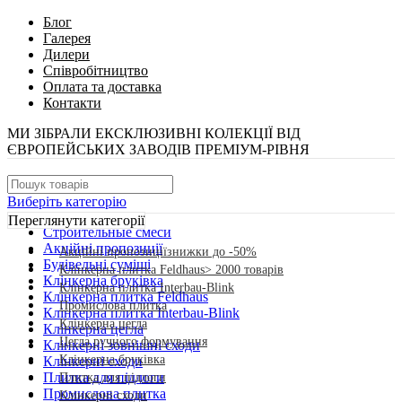
Блог
Галерея
Дилери
Співробітництво
Оплата та доставка
Контакти
МИ ЗІБРАЛИ ЕКСКЛЮЗИВНІ КОЛЕКЦІЇ ВІД
ЄВРОПЕЙСЬКИХ ЗАВОДІВ ПРЕМІУМ-РІВНЯ
Виберіть категорію
Переглянути категорії
Cтроительные смеси
Акційні пропозиції
Акційні пропозиції
знижки до -50%
Будівельні суміші
Клінкерна плитка Feldhaus
> 2000 товарів
Клінкерна бруківка
Клінкерна плитка Interbau-Blink
Клінкерна плитка Feldhaus
Промислова плитка
Клінкерна плитка Interbau-Blink
Клінкерна цегла
Клінкерна цегла
Цегла ручного формування
Клінкерні зовнішні сходи
Клінкерна бруківка
Клінкерні сходи
Плитка для підлоги
Плитка для підлоги
Промислова плитка
Клінкерні сходи