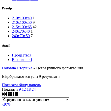
Розмір
210х100х40
1
210х100х50
9
215х100х65
42
240х70х40
1
240х70х50
7
Акції
Продається
В наявності
Головна Сторінка
»
Цегла ручного формування
Відображаються усі з 9 результатів
Показати бічну панель
Показати
9
12
18
24
-20%