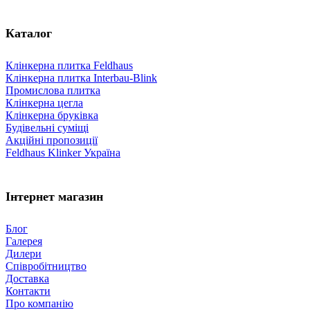
Каталог
Клінкерна плитка Feldhaus
Клінкерна плитка Interbau-Blink
Промислова плитка
Клінкерна цегла
Клінкерна бруківка
Будівельні суміщі
Акційні пропозиції
Feldhaus Klinker Україна
Інтернет магазин
Блог
Галерея
Дилери
Співробітництво
Доставка
Контакти
Про компанію