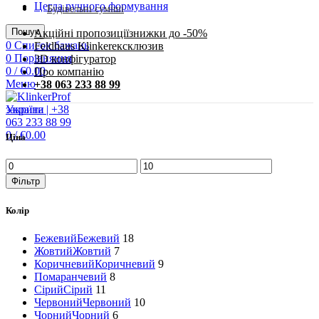
Цегла ручного формування
Будівельні суміші
Пошук
Акційні пропозиції
знижки до -50%
0
Список бажань
Feldhaus Klinker
eксклюзив
0
Порівняння
3D конфігуратор
0
/
€
0.00
Про компанію
Меню
+38 063 233 88 99
закрити
0
/
€
0.00
Ціна
Фільтр
Колір
Бежевий
Бежевий
18
Жовтий
Жовтий
7
Коричневий
Коричневий
9
Помаранчевий
8
Сірий
Сірий
11
Червоний
Червоний
10
Чорний
Чорний
6